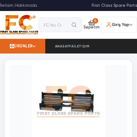
İletisim
|
Hakkımızda
First Class Spare Parts
0
Giriş Yap
Sepetim
ÜRÜNLER
ANASAYFA
İLETIŞIM