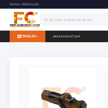
İletisim
|
Hakkımızda
ÜRÜNLER
ANASAYFA
İLETIŞIM