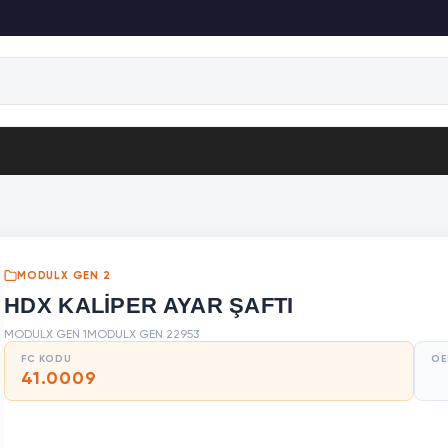
MODULX GEN 2
HDX KALİPER AYAR ŞAFTI
MODULX GEN 1
MODULX GEN 2
2953
FC KODU
OE
41.0009