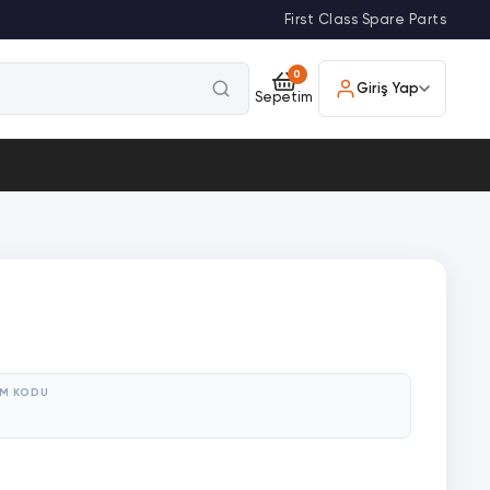
First Class Spare Parts
0
Giriş Yap
Sepetim
M KODU